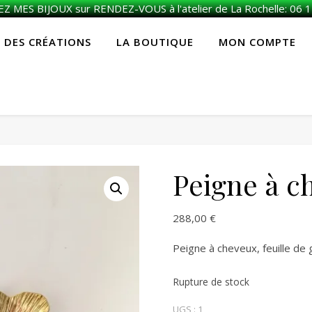
 MES BIJOUX sur RENDEZ-VOUS à l'atelier de La Rochelle: 06 1
E DES CRÉATIONS
LA BOUTIQUE
MON COMPTE
Peigne à c
288,00
€
Peigne à cheveux, feuille de g
Rupture de stock
UGS :
1