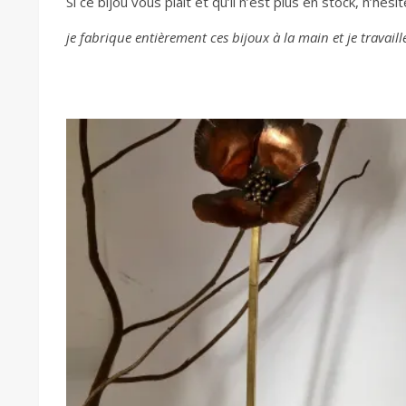
Si ce bijou vous plait et qu’il n’est plus en stock, n’hési
je fabrique entièrement ces bijoux à la main et je travai