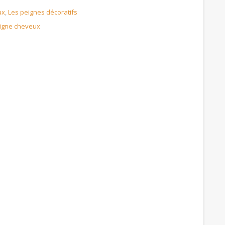
ux
,
Les peignes décoratifs
igne cheveux