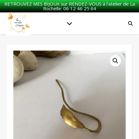
RETROUVEZ MES BIJOUX sur RENDEZ-VOUS à l'atelier de La
Rochelle: 06 12 46 25 64