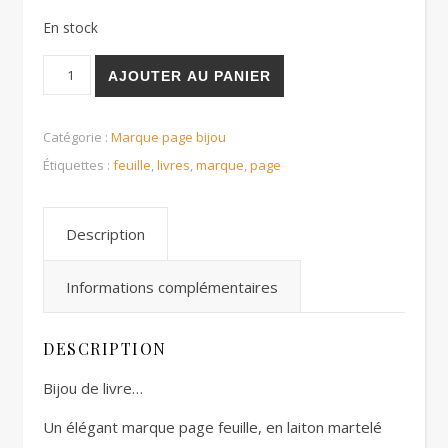
En stock
quantité de Les marques- pages bijou de livre
AJOUTER AU PANIER
Catégorie :
Marque page bijou
Étiquettes :
feuille
,
livres
,
marque
,
page
Description
Informations complémentaires
DESCRIPTION
Bijou de livre…
Un élégant marque page feuille, en laiton martelé