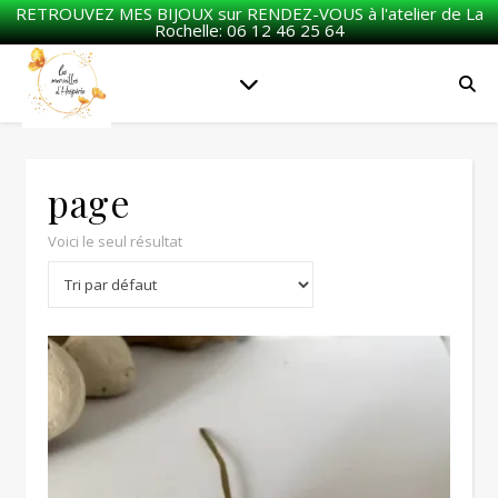
RETROUVEZ MES BIJOUX sur RENDEZ-VOUS à l'atelier de La
Rochelle: 06 12 46 25 64
page
Voici le seul résultat